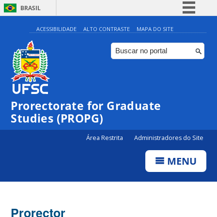
BRASIL
Simplifique!
ACESSIBILIDADE
ALTO CONTRASTE
MAPA DO SITE
Comunica BR
Participe
Acesso à informação
Legislação
Prorectorate for Graduate
Canais
Studies (PROPG)
Área Restrita
Administradores do Site
MENU
Prorector