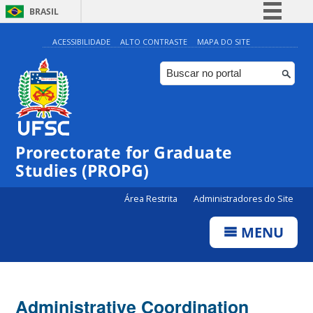
BRASIL
Simplifique!
ACESSIBILIDADE
ALTO CONTRASTE
MAPA DO SITE
Comunica BR
Participe
Acesso à informação
Legislação
Prorectorate for Graduate
Canais
Studies (PROPG)
Área Restrita
Administradores do Site
MENU
Administrative Coordination