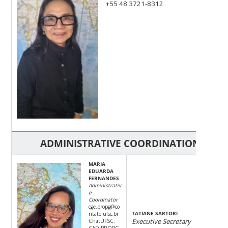
+55 48 3721-8312
ADMINISTRATIVE COORDINATION OFFI
MARIA
EDUARDA
FERNANDES
Administrativ
e
Coordinator
cge.propg@co
TATIANE SARTORI
ntato.ufsc.br
Executive Secretary
ChatUFSC:
CAD.PROPG