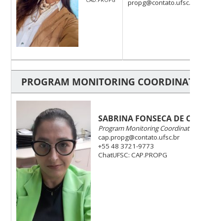
propg@contato.ufsc.br
PROGRAM MONITORING COORDINATION O
SABRINA FONSECA DE CONTO
Program Monitoring Coordinator
cap.propg@contato.ufsc.br
+55 48 3721-9773
ChatUFSC: CAP.PROPG