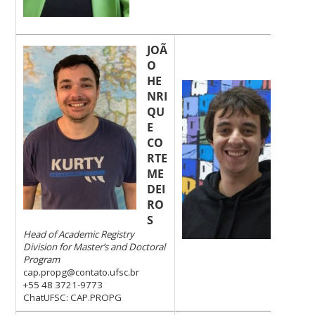
JOÃ
O
HE
CA
NRI
CO
CO
QU
E
CO
cap
ont
RTE
r
ME
+55
DEI
97
RO
Cha
CA
S
Head of Academic Registry
Division for Master’s and Doctoral
Program
cap.propg@contato.ufsc.br
+55 48 3721-9773
ChatUFSC: CAP.PROPG