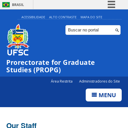
BRASIL
Simplifique!
ACESSIBILIDADE
ALTO CONTRASTE
MAPA DO SITE
Comunica BR
Participe
Acesso à informação
Legislação
Prorectorate for Graduate
Canais
Studies (PROPG)
Área Restrita
Administradores do Site
MENU
Our Staff