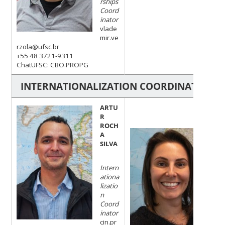
rships
Coord
inator
vlade
mir.ve
rzola@ufsc.br
+55 48 3721-9311
ChatUFSC: CBO.PROPG
INTERNATIONALIZATION COORDINATION O
ARTU
R
ROCH
AM
A
BO
SILVA
DÁ
Intern
cin
ationa
ont
lizatio
r
n
+55
Coord
72
inator
Cha
cin.pr