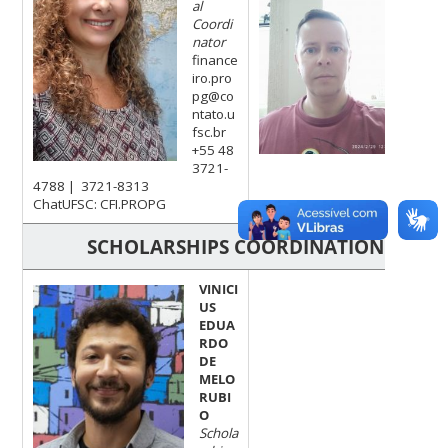
al
of Fin
Coordi
Suppo
nator
finan
finance
g@con
iro.pro
.br
pg@co
+55 4
ntato.u
8313
fsc.br
ChatU
+55 48
CFI.
3721-
4788 | 3721-8313
ChatUFSC: CFI.PROPG
SCHOLARSHIPS COORDINATION OFFIC
VINICI
US
EDUA
RDO
DE
MELO
RUBI
O
Schola