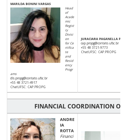
MARILDA B
ONINI VARGAS
Head
of
Acade
mic
Regist
ry
Divisi
on
JURACIARA PAGANELLA PEIXOTO
for Ce
cap.propg@contato.ufsc.br
rtifica
+55 48 3721-9773
te
ChatUFSC: CAP.PROPG
and
Resid
ency
Progr
ams
dls.propg@contato.ufsc.br
+55 48 3721-4917
ChatUFSC: CAP.PROPG
FINANCIAL COORDINATION OFFICE
ANDRE
IA
ROTTA
LEAN
Financi
Head