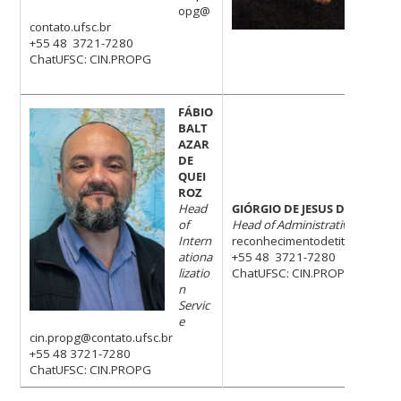
CI
opg@
contato.ufsc.br
+55 48 3721-7280
ChatUFSC: CIN.PROPG
FÁBIO
BALT
AZAR
DE
QUEI
ROZ
Head
GIÓRGIO DE JESUS DA PAIXÃO
of
Head of Administrative Support
Intern
reconhecimentodetitulo@conta
ationa
+55 48 3721-7280
lizatio
ChatUFSC: CIN.PROPG
n
Servic
e
cin.propg@contato.ufsc.br
+55 48 3721-7280
ChatUFSC: CIN.PROPG